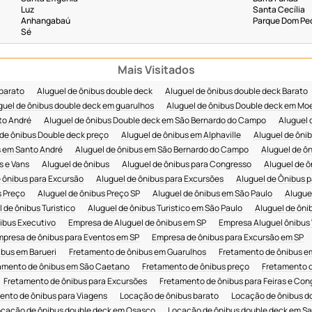
Luz
Santa Cecília
Anhangabaú
Parque Dom Ped
Sé
Mais Visitados
 barato
Aluguel de ônibus double deck
Aluguel de ônibus double deck Barato
guel de ônibus double deck em guarulhos
Aluguel de ônibus Double deck em M
to André
Aluguel de ônibus Double deck em São Bernardo do Campo
Aluguel 
 de ônibus Double deck preço
Aluguel de ônibus em Alphaville
Aluguel de ônib
s em Santo André
Aluguel de ônibus em São Bernardo do Campo
Aluguel de ô
s e Vans
Aluguel de ônibus
Aluguel de ônibus para Congresso
Aluguel de ô
e ônibus para Excursão
Aluguel de ônibus para Excursões
Aluguel de Ônibus p
s Preço
Aluguel de ônibus Preço SP
Aluguel de ônibus em São Paulo
Alugue
 de ônibus Turistico
Aluguel de ônibus Turistico em São Paulo
Aluguel de ôni
ibus Executivo
Empresa de Aluguel de ônibus em SP
Empresa Aluguel ônibus
presa de ônibus para Eventos em SP
Empresa de ônibus para Excursão em SP
bus em Barueri
Fretamento de ônibus em Guarulhos
Fretamento de ônibus 
amento de ônibus em São Caetano
Fretamento de ônibus preço
Fretamento d
Fretamento de ônibus para Excursões
Fretamento de ônibus para Feiras e Con
ento de ônibus para Viagens
Locação de ônibus barato
Locação de ônibus d
ocação de ônibus double deck em Osasco
Locação de ônibus double deck em S