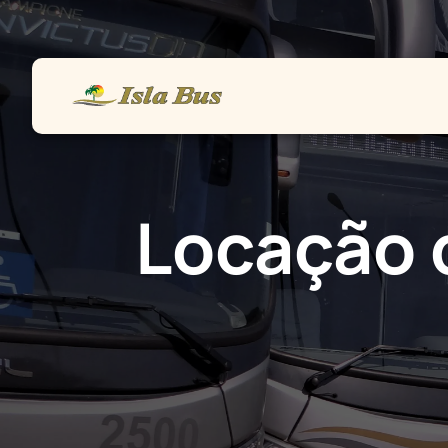
Home
Frota
Vendas
Serviços
Locação 
Contato