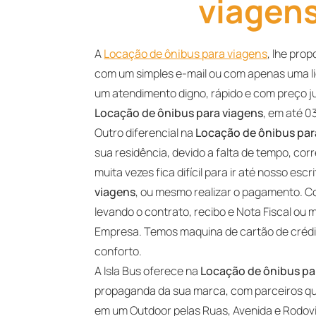
viagens
A
Locação de ônibus para viagens
, lhe pro
com um simples e-mail ou com apenas uma li
um atendimento digno, rápido e com preço j
Locação de ônibus para viagens
, em até 0
Outro diferencial na
Locação de ônibus par
sua residência, devido a falta de tempo, corr
muita vezes fica difícil para ir até nosso es
viagens
, ou mesmo realizar o pagamento. C
levando o contrato, recibo e Nota Fiscal o
Empresa. Temos maquina de cartão de crédit
conforto.
A Isla Bus oferece na
Locação de ônibus pa
propaganda da sua marca, com parceiros qu
em um Outdoor pelas Ruas, Avenida e Rodovia