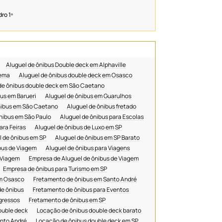
Locação de ônibus em São Bernardo do
Campo
ro 1º
Locação de ônibus em São Caetano
locação de ônibus preço
Locação de ônibus
Locação de ônibus para Escolas
Aluguel de ônibus Double deck em Alphaville
Locação de ônibus para Eventos
oema
Aluguel de ônibus double deck em Osasco
Locação de ônibus para Excursão
de ônibus double deck em São Caetano
us em Barueri
Aluguel de ônibus em Guarulhos
Locação de ônibus para Excursões
nibus em São Caetano
Aluguel de ônibus fretado
Locação de ônibus para Feiras e Congressos
nibus em São Paulo
Aluguel de ônibus para Escolas
Locação de ônibus em SP
ara Feiras
Aluguel de ônibus de Luxo em SP
Locação de ônibus para Turismo em SP
l de ônibus em SP
Aluguel de ônibus em SP Barato
Locação de ônibus Turistico
bus de Viagem
Aluguel de ônibus para Viagens
 Viagem
Empresa de Aluguel de ônibus de Viagem
Locação de ônibus Turistico de Sp
Empresa de ônibus para Turismo em SP
Locação de ônibus para Viagens
em Osasco
Fretamento de ônibus em Santo André
ônibus para Alugar em SP
e ônibus
Fretamento de ônibus para Eventos
ônibus para Eventos em SP
gressos
Fretamento de ônibus em SP
ônibus para Transfers em SP
ouble deck
Locação de ônibus double deck barato
anto André
ônibus Turismo
Locação de ônibus double deck em SP