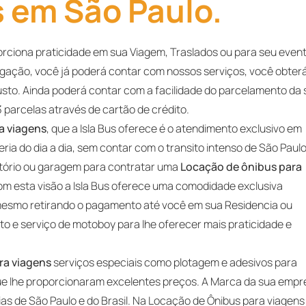
 em São Paulo.
porciona praticidade em sua Viagem, Traslados ou para seu even
gação, você já poderá contar com nossos serviços, você obter
usto. Ainda poderá contar com a facilidade do parcelamento da
3 parcelas através de cartão de crédito.
a viagens
, que a Isla Bus oferece é o atendimento exclusivo em
eria do dia a dia, sem contar com o transito intenso de São Paulo
critório ou garagem para contratar uma
Locação de ônibus para
om esta visão a Isla Bus oferece uma comodidade exclusiva
u mesmo retirando o pagamento até você em sua Residencia ou
o e serviço de motoboy para lhe oferecer mais praticidade e
ra viagens
serviços especiais como plotagem e adesivos para
e lhe proporcionaram excelentes preços. A Marca da sua empr
s de São Paulo e do Brasil. Na Locação de Ônibus para viagens