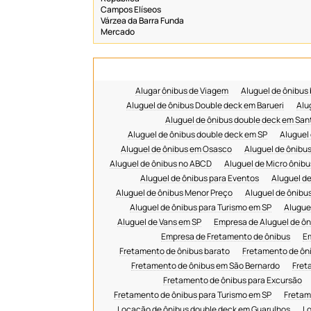
Campos Elíseos
Várzea da Barra Funda
Mercado
Alugar ônibus de Viagem
Aluguel de ônibus
Aluguel de ônibus Double deck em Barueri
Alu
Aluguel de ônibus double deck em San
Aluguel de ônibus double deck em SP
Aluguel
Aluguel de ônibus em Osasco
Aluguel de ônibu
Aluguel de ônibus no ABCD
Aluguel de Micro ônibu
Aluguel de ônibus para Eventos
Aluguel d
Aluguel de ônibus Menor Preço
Aluguel de ônibu
Aluguel de ônibus para Turismo em SP
Aluguel
Aluguel de Vans em SP
Empresa de Aluguel de ôn
Empresa de Fretamento de ônibus
Em
Fretamento de ônibus barato
Fretamento de ôni
Fretamento de ônibus em São Bernardo
Fret
Fretamento de ônibus para Excursão
Fretamento de ônibus para Turismo em SP
Fretam
Locação de ônibus double deck em Guarulhos
L