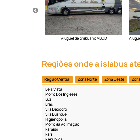
são universitária
Aluguel de ônibus no ABCD
Alugu
Regiões onde a islabus at
Região Central
Zona Norte
Zona Oeste
Zona
Bela Vista
Morro Dos Ingleses
Luz
Brás
Vila Deodoro
Vila Buarque
Higienópolis
Morro da Aclimação
Paraíso
Pari
República