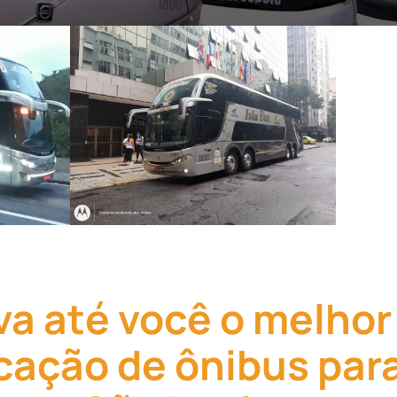
eva até você o melhor
cação de ônibus par