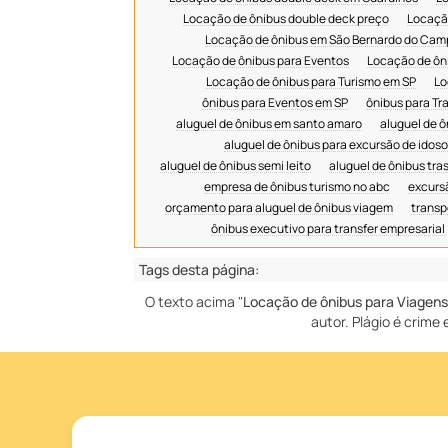
Locação de ônibus double deck preço
Locação
Locação de ônibus em São Bernardo do Cam
Locação de ônibus para Eventos
Locação de ôn
Locação de ônibus para Turismo em SP
Lo
ônibus para Eventos em SP
ônibus para Tr
aluguel de ônibus em santo amaro
aluguel de 
aluguel de ônibus para excursão de idoso
aluguel de ônibus semi leito
aluguel de ônibus tra
empresa de ônibus turismo no abc
excurs
orçamento para aluguel de ônibus viagem
transp
ônibus executivo para transfer empresarial
Tags desta página:
O texto acima "
Locação de ônibus para Viagens
autor. Plágio é crime 