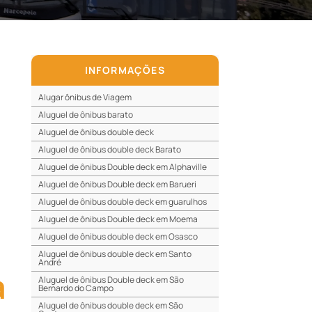
INFORMAÇÕES
Alugar ônibus de Viagem
Aluguel de ônibus barato
Aluguel de ônibus double deck
Aluguel de ônibus double deck Barato
Aluguel de ônibus Double deck em Alphaville
Aluguel de ônibus Double deck em Barueri
Aluguel de ônibus double deck em guarulhos
Aluguel de ônibus Double deck em Moema
Aluguel de ônibus double deck em Osasco
Aluguel de ônibus double deck em Santo
André
a
Aluguel de ônibus Double deck em São
Bernardo do Campo
Aluguel de ônibus double deck em São