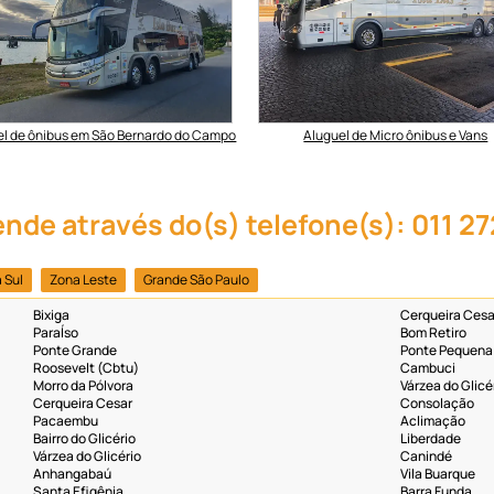
el de ônibus em São Bernardo do Campo
Aluguel de Micro ônibus e Vans
ende através do(s) telefone(s): 011 2
 Sul
Zona Leste
Grande São Paulo
Bixiga
Cerqueira Cesa
ParaÍso
Bom Retiro
Ponte Grande
Ponte Pequena
Roosevelt (Cbtu)
Cambuci
Morro da Pólvora
Várzea do Glicé
Cerqueira Cesar
Consolação
Pacaembu
Aclimação
Bairro do Glicério
Liberdade
Várzea do Glicério
Canindé
Anhangabaú
Vila Buarque
Santa Efigênia
Barra Funda