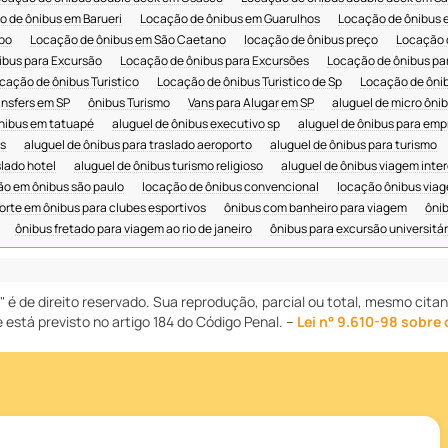
 de ônibus em Barueri
Locação de ônibus em Guarulhos
Locação de ônibus
po
Locação de ônibus em São Caetano
locação de ônibus preço
Locação 
ibus para Excursão
Locação de ônibus para Excursões
Locação de ônibus par
cação de ônibus Turistico
Locação de ônibus Turistico de Sp
Locação de ônib
ansfers em SP
ônibus Turismo
Vans para Alugar em SP
aluguel de micro ôni
ônibus em tatuapé
aluguel de ônibus executivo sp
aluguel de ônibus para em
s
aluguel de ônibus para traslado aeroporto
aluguel de ônibus para turismo
slado hotel
aluguel de ônibus turismo religioso
aluguel de ônibus viagem inte
ão em ônibus são paulo
locação de ônibus convencional
locação ônibus viag
orte em ônibus para clubes esportivos
ônibus com banheiro para viagem
ônib
ônibus fretado para viagem ao rio de janeiro
ônibus para excursão universitár
" é de direito reservado. Sua reprodução, parcial ou total, mesmo cita
e está previsto no artigo 184 do Código Penal. –
Lei n° 9.610-98 sobre 