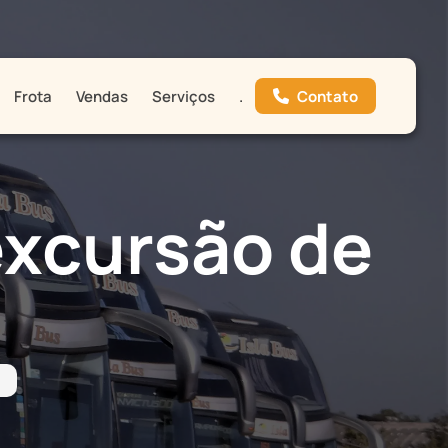
Contato
Frota
Vendas
Serviços
.
excursão de