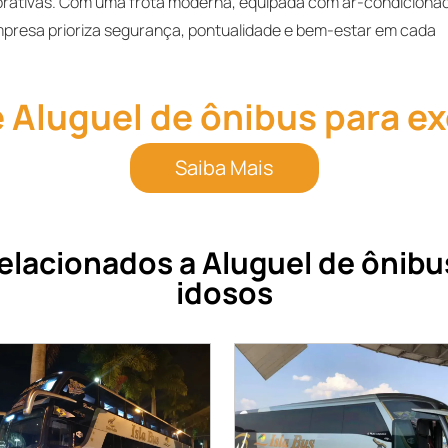
porativas. Com uma frota moderna, equipada com ar-condiciona
empresa prioriza segurança, pontualidade e bem-estar em cada
 Aluguel de ônibus para e
Saiba Mais
elacionados a Aluguel de ônibu
idosos