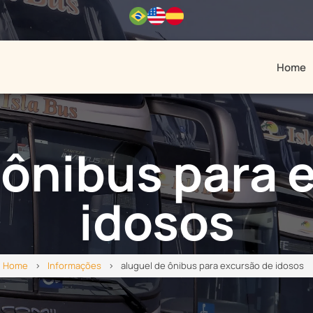
Home
 ônibus para 
idosos
Home
Informações
aluguel de ônibus para excursão de idosos