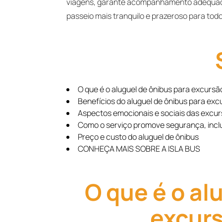
viagens, garante acompanhamento adequado
passeio mais tranquilo e prazeroso para tod
O que é o aluguel de ônibus para excursã
Benefícios do aluguel de ônibus para exc
Aspectos emocionais e sociais das excur
Como o serviço promove segurança, inclu
Preço e custo do aluguel de ônibus
CONHEÇA MAIS SOBRE A ISLA BUS
O que é o al
excurs