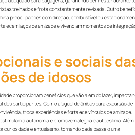
espaço adequado para bagagens, garantindo bem-estar durante t
ristas treinados e frota constantemente revisada. Outro benefí
 elimina preocupações com direção, combustível ou estacionamen
fortalecem laços de amizade e vivenciam momentos de integraçã
ionais e sociais da
ões de idosos
 idade proporcionam benefícios que vão além do lazer, impacta
l dos participantes. Com o aluguel de ônibus para excursão de
vivência, troca experiências e fortalece vínculos de amizade.
 estimulam a autonomia e promovem alegria e autoestima. Além
ta curiosidade e entusiasmo, tornando cada passeio uma