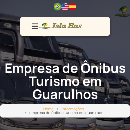
Home
Frota
Vendas
Serviços
Contato
Empresa de Ônibus
Turismo em
Guarulhos
Home
Informações
empresa de ônibus turismo em guarulhos