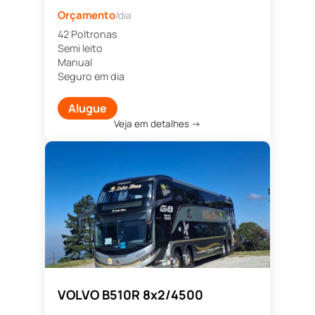
Orçamento
/dia
42 Poltronas
Semi leito
Manual
Seguro em dia
Alugue
Veja em detalhes →
VOLVO B510R 8x2/4500