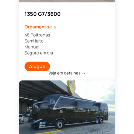
1350 G7/3600
Orçamento
/dia
46 Poltronas
Semi leito
Manual
Seguro em dia
Alugue
Veja em detalhes →