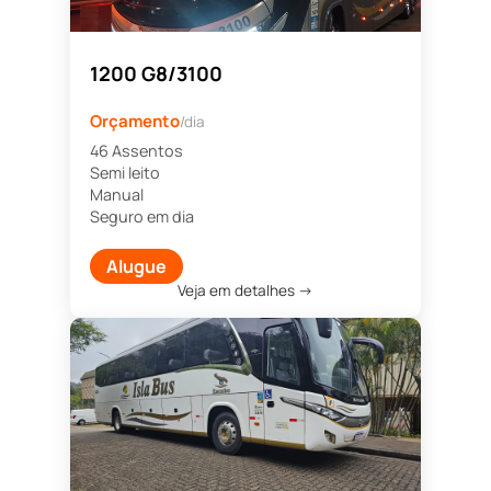
1200 G8/3100
Orçamento
/dia
46 Assentos
Semi leito
Manual
Seguro em dia
Alugue
Veja em detalhes →