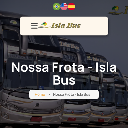
Home
Frota
Vendas
Serviços
Contato
Nossa Frota - Isla
Bus
Home
Nossa Frota - Isla Bus