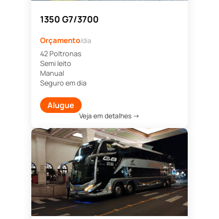
1350 G7/3700
Orçamento
/dia
42 Poltronas
Semi leito
Manual
Seguro em dia
Alugue
Veja em detalhes →