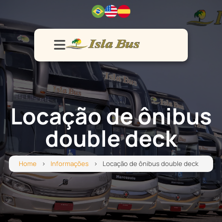
Home
Frota
Vendas
Serviços
Contato
Locação de ônibus
double deck
Home
Informações
Locação de ônibus double deck