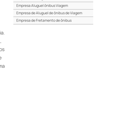
Empresa Aluguel ônibus Viagem
Empresa de Aluguel de ônibus de Viagem
Empresa de Fretamento de ônibus
Empresa de ônibus para Eventos em SP
ia.
Empresa de ônibus para Excursão em SP
,
Empresa de ônibus para Turismo em SP
pos
Fretamento de ônibus barato
e
Fretamento de ônibus em Barueri
Fretamento de ônibus em Guarulhos
uma
Fretamento de ônibus em Osasco
Fretamento de ônibus em Santo André
Fretamento de ônibus em São Bernardo
Fretamento de ônibus em São Caetano
Fretamento de ônibus preço
Fretamento de ônibus
Fretamento de ônibus para Eventos
Fretamento de ônibus para Excursão
Fretamento de ônibus para Excursões