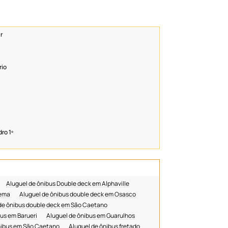
Vans para Alugar em SP
aluguel de micro ônibus
r
aluguel de ônibus com ar-condicionado
aluguel de ônibus em santo amaro
aluguel de ônibus em tatuapé
rio
aluguel de ônibus executivo sp
aluguel de ônibus para empresas
aluguel de ônibus para eventos religiosos
aluguel de ônibus para excursão de idosos
aluguel de ônibus para traslado aeroporto
ro 1º
aluguel de ônibus para turismo
aluguel de ônibus para viagem em grupo
aluguel de ônibus semi leito
aluguel de ônibus traslado hotel
Aluguel de ônibus Double deck em Alphaville
aluguel de ônibus turismo religioso
oema
Aluguel de ônibus double deck em Osasco
aluguel de ônibus viagem interestadual
de ônibus double deck em São Caetano
empresa de ônibus turismo em guarulhos
us em Barueri
Aluguel de ônibus em Guarulhos
nibus em São Caetano
Aluguel de ônibus fretado
empresa de ônibus turismo no abc