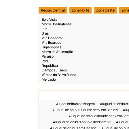
Região Central
Zona Norte
Zona Oeste
Zona
Bela Vista
Morro Dos Ingleses
Luz
Brás
Vila Deodoro
Vila Buarque
Higienópolis
Morro da Aclimação
Paraíso
Pari
República
Campos Elíseos
Várzea da Barra Funda
Mercado
Alugar ônibus de Viagem
Aluguel de ônibus
Aluguel de ônibus Double deck em Barueri
Alu
Aluguel de ônibus double deck em San
Aluguel de ônibus double deck em SP
Aluguel
Aluguel de ônibus em Osasco
Aluguel de ônibu