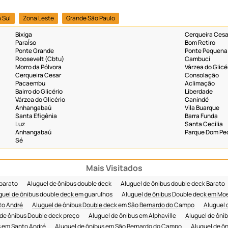
 Sul
Zona Leste
Grande São Paulo
Bixiga
Cerqueira Cesa
ParaÍso
Bom Retiro
Ponte Grande
Ponte Pequena
Roosevelt (Cbtu)
Cambuci
Morro da Pólvora
Várzea do Glicé
Cerqueira Cesar
Consolação
Pacaembu
Aclimação
Bairro do Glicério
Liberdade
Várzea do Glicério
Canindé
Anhangabaú
Vila Buarque
Santa Efigênia
Barra Funda
Luz
Santa Cecília
Anhangabaú
Parque Dom Ped
Sé
Mais Visitados
 barato
Aluguel de ônibus double deck
Aluguel de ônibus double deck Barato
guel de ônibus double deck em guarulhos
Aluguel de ônibus Double deck em M
to André
Aluguel de ônibus Double deck em São Bernardo do Campo
Aluguel 
 de ônibus Double deck preço
Aluguel de ônibus em Alphaville
Aluguel de ônib
s em Santo André
Aluguel de ônibus em São Bernardo do Campo
Aluguel de ô