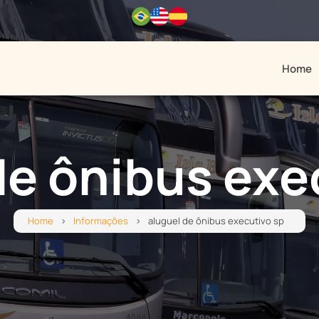
Home
de ônibus exe
Home
Informações
aluguel de ônibus executivo sp