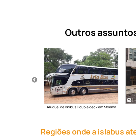
Outros assuntos
 turismo religioso
Aluguel de ônibus Double deck em Moema
Regiões onde a islabus at